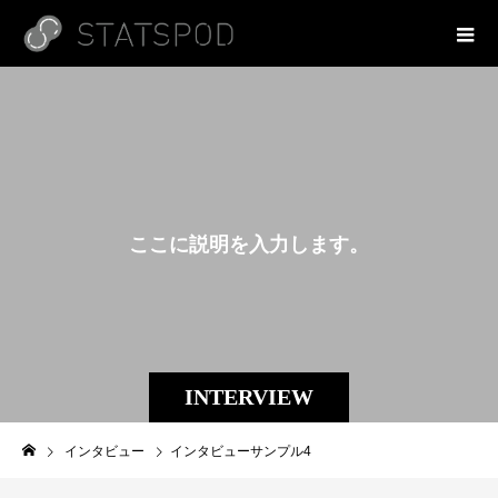
こ
こ
に
説
明
を
入
力
し
ま
す
。
INTERVIEW
インタビュー
インタビューサンプル4